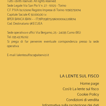
Tutti i diritti riservati. All rights reserved.
Sede Legale Via San Pio V n. 27 - 10125 - Torino
C.F. P.IVA Iscrizione Registro Imprese di Torino: 10565750014
Capitale Sociale € 50.000,00 i.v.
BPER BANCA IBAN – - IT78P0538752960000042268014
Cod. Destinatario: 9KECUEA
Sede operativa e uffici Via Bergamo, 25 - 24035 Curno (BG)
Tel. 035 43.762.62
Si prega di far pervenire eventuale corrispondenza presso la sede
operativa
E-mail:
lalentesulfisco@alservizi.it
LA LENTE SUL FISCO
Home page
Cos’è La lente sul fisco
Cookie Policy
Condizioni di vendita
Informativa sulla protezione dei dati