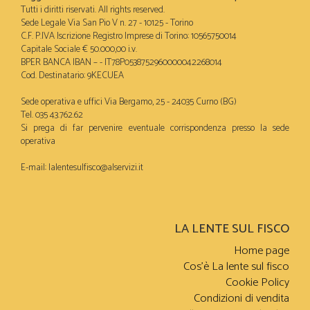
Tutti i diritti riservati. All rights reserved.
Sede Legale Via San Pio V n. 27 - 10125 - Torino
C.F. P.IVA Iscrizione Registro Imprese di Torino: 10565750014
Capitale Sociale € 50.000,00 i.v.
BPER BANCA IBAN – - IT78P0538752960000042268014
Cod. Destinatario: 9KECUEA
Sede operativa e uffici Via Bergamo, 25 - 24035 Curno (BG)
Tel. 035 43.762.62
Si prega di far pervenire eventuale corrispondenza presso la sede
operativa
E-mail:
lalentesulfisco@alservizi.it
LA LENTE SUL FISCO
Home page
Cos’è La lente sul fisco
Cookie Policy
Condizioni di vendita