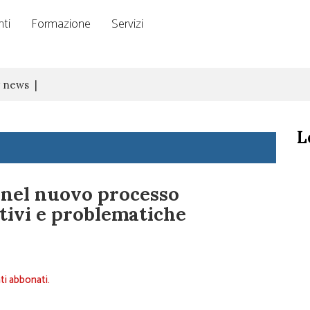
ti
Formazione
Servizi
y news
L
 nel nuovo processo
ativi e problematiche
ti abbonati.