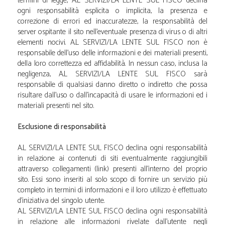
termini di legge, A.L SERVIZI/LA LENTE SUL FISCO declina
ogni responsabilità esplicita o implicita, la presenza e
correzione di errori ed inaccuratezze, la responsabilità del
server ospitante il sito nell’eventuale presenza di virus o di altri
elementi nocivi. A.L SERVIZI/LA LENTE SUL FISCO non è
responsabile dell’uso delle informazioni e dei materiali presenti,
della loro correttezza ed affidabilità. In nessun caso, inclusa la
negligenza, A.L SERVIZI/LA LENTE SUL FISCO sarà
responsabile di qualsiasi danno diretto o indiretto che possa
risultare dall’uso o dall’incapacità di usare le informazioni ed i
materiali presenti nel sito.
Esclusione di responsabilità
A.L SERVIZI/LA LENTE SUL FISCO declina ogni responsabilità
in relazione ai contenuti di siti eventualmente raggiungibili
attraverso collegamenti (link) presenti all’interno del proprio
sito. Essi sono inseriti al solo scopo di fornire un servizio più
completo in termini di informazioni e il loro utilizzo è effettuato
d’iniziativa del singolo utente.
A.L SERVIZI/LA LENTE SUL FISCO declina ogni responsabilità
in relazione alle informazioni rivelate dall’utente negli