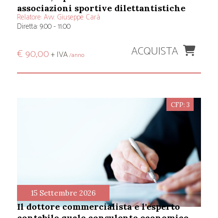
associazioni sportive dilettantistiche
Relatore:
Avv. Giuseppe Carà
Diretta: 9.00 - 11.00
ACQUISTA
€ 90,00
+ IVA
/anno
CFP: 3
15 Settembre 2026
il dottore commercialista e l'esperto
contabile quale consulente economico