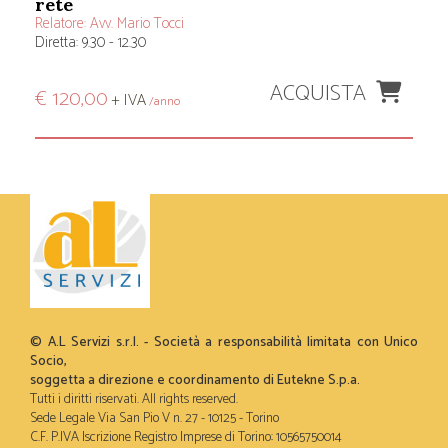
rete
Relatore:
Avv. Mario Tocci
Diretta: 9.30 - 12.30
ACQUISTA
€ 120,00
+ IVA
/anno
© A.L Servizi s.r.l. - Società a responsabilità limitata con Unico
Socio,
soggetta a direzione e coordinamento di Eutekne S.p.a.
Tutti i diritti riservati. All rights reserved.
Sede Legale Via San Pio V n. 27 - 10125 - Torino
C.F. P.IVA Iscrizione Registro Imprese di Torino: 10565750014