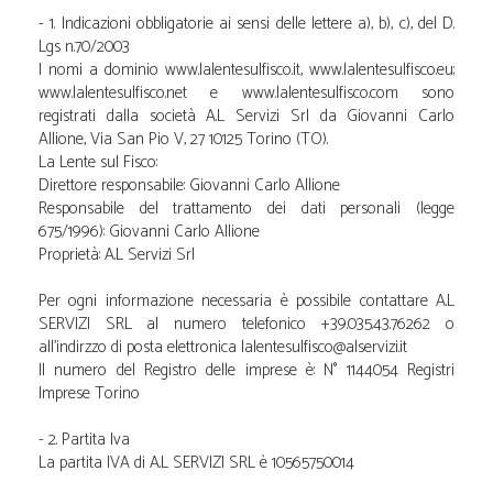
- 1. Indicazioni obbligatorie ai sensi delle lettere a), b), c), del D.
Lgs n.70/2003
I nomi a dominio www.lalentesulfisco.it, www.lalentesulfisco.eu;
www.lalentesulfisco.net e www.lalentesulfisco.com sono
registrati dalla società A.L Servizi Srl da Giovanni Carlo
Allione, Via San Pio V, 27 10125 Torino (TO).
La Lente sul Fisco:
Direttore responsabile: Giovanni Carlo Allione
Responsabile del trattamento dei dati personali (legge
675/1996): Giovanni Carlo Allione
Proprietà: A.L Servizi Srl
Per ogni informazione necessaria è possibile contattare A.L
SERVIZI SRL al numero telefonico +39.035.43.76262 o
all'indirzzo di posta elettronica lalentesulfisco@alservizi.it
Il numero del Registro delle imprese è: N° 1144054 Registri
Imprese Torino
- 2. Partita Iva
La partita IVA di A.L SERVIZI SRL è 10565750014