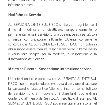
fermo restando che tale termine non potrà comunque essere
inferiore a 4 mesi.
Modifiche del Servizio
A.L SERVIZI/LA LENTE SUL FISCO si riserva in ogni tempo il
diritto di modificare o disattivare, temporaneamente o
permanentemente il Servizio (o una qualunque sua parte), con
o senza comunicazione all'Utente. L'Utente conviene e
concorda che A.L SERVIZI/LA LENTE SUL FISCO non potrà in
alcun modo essere ritenuta responsabile verso l'Utente stesso
o verso terzi soggetti per la modifica, la sospensione o la
disattivazione del Servizio.
Id e pw dell'utente - Sospensione, interruzione servizio
L'Utente riconosce e concorda che A.L SERVIZI/LA LENTE SUL
FISCO può, a propria sola ed esclusiva discrezione, disattivare
la password e l'account dell'Utente o interromperne l'utilizzo
del Servizio, nonché rimuovere o rifiutare la diffusione di un
Contenuto all'interno del Servizio. A mero titolo di esempio, A.L
SERVIZI/LA LENTE SUL FISCO potrà esercitare tali facoltà nel