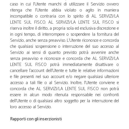
caso in cui l'Utente manchi di utilizzare il Servizio ovvero
ritenga che l'Utente abbia violato o agito in maniera
incompatibile o contraria con lo spirito di A.L SERVIZI/LA
LENTE SUL FISCO. A.L SERVIZI/LA LENTE SUL FISCO si
riserva inoltre il diritto, a propria sola ed esclusiva discrezione e
in ogni tempo, di interrompere o sospendere la fornitura del
Servizio, anche senza preavviso. L'Utente riconosce e concorda
che qualsiasi sospensione o interruzione del suo accesso al
Servizio ai sensi di quanto previsto potrà avvenire anche
senza preavviso e riconosce e concorda che A.L SERVIZI/LA
LENTE SUL FISCO potrà immediatamente disattivare o
cancellare l'account dell'Utente e tutte le relative informazioni
e file presenti nel suo account e/o negare qualsiasi ulteriore
accesso a tali file o al Servizio. Inoltre, l'Utente conviene e
concorda che A.L SERVIZI/LA LENTE SUL FISCO non potrà
essere in alcun modo ritenuta responsabile nei confronti
dell'Utente o di qualsiasi altro soggetto per la interruzione del
loro accesso al Servizio.
Rapporti con gli inserzionisti