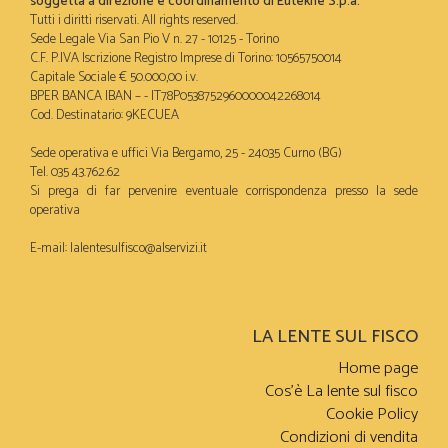
soggetta a direzione e coordinamento di Eutekne S.p.a.
Tutti i diritti riservati. All rights reserved.
Sede Legale Via San Pio V n. 27 - 10125 - Torino
C.F. P.IVA Iscrizione Registro Imprese di Torino: 10565750014
Capitale Sociale € 50.000,00 i.v.
BPER BANCA IBAN – - IT78P0538752960000042268014
Cod. Destinatario: 9KECUEA
Sede operativa e uffici Via Bergamo, 25 - 24035 Curno (BG)
Tel. 035 43.762.62
Si prega di far pervenire eventuale corrispondenza presso la sede
operativa
E-mail:
lalentesulfisco@alservizi.it
LA LENTE SUL FISCO
Home page
Cos’è La lente sul fisco
Cookie Policy
Condizioni di vendita