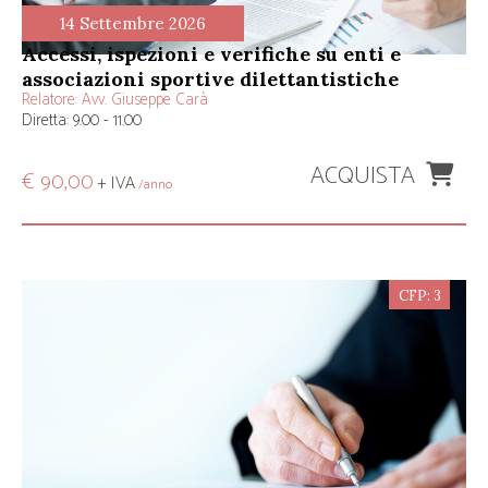
14 Settembre 2026
accessi, ispezioni e verifiche su enti e
associazioni sportive dilettantistiche
Relatore:
Avv. Giuseppe Carà
Diretta: 9.00 - 11.00
ACQUISTA
€ 90,00
+ IVA
/anno
CFP: 3