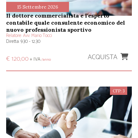
15 Settembre 2026
il dottore commercialista e l'esperto
contabile quale consulente economico del
nuovo professionista sportivo
Relatore:
Avv. Mario Tocci
Diretta: 9.30 - 12.30
ACQUISTA
€ 120,00
+ IVA
/anno
CFP: 3