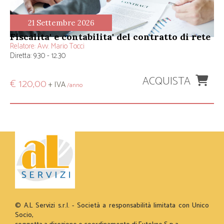
21 Settembre 2026
fiscalita' e contabilita' del contratto di rete
Relatore:
Avv. Mario Tocci
Diretta: 9.30 - 12.30
ACQUISTA
€ 120,00
+ IVA
/anno
© A.L Servizi s.r.l. - Società a responsabilità limitata con Unico
Socio,