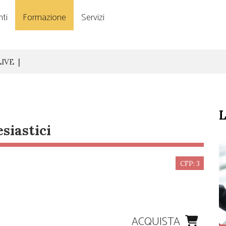
ti
Formazione
Servizi
LIVE
L
esiastici
CFP: 3
ACQUISTA