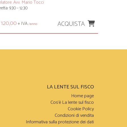
latore:
Avv. Mario Tocci
retta: 9.30 - 12.30
ACQUISTA
 120,00
+ IVA
/anno
LA LENTE SUL FISCO
Home page
Cos’è La lente sul fisco
Cookie Policy
Condizioni di vendita
Informativa sulla protezione dei dati