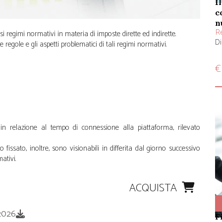
il dottore commercialista e l'esperto
c
n
Re
i regimi normativi in materia di imposte dirette ed indirette.
Di
e regole e gli aspetti problematici di tali regimi normativi.
€
 relazione al tempo di connessione alla piattaforma, rilevato
fissato, inoltre, sono visionabili in differita dal giorno successivo
ativi.
ACQUISTA
.2026