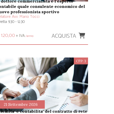
ontabile quale consulente economico del
uovo professionista sportivo
latore:
Avv. Mario Tocci
retta: 9.30 - 12.30
ACQUISTA
 120,00
+ IVA
/anno
CFP: 3
21 Settembre 2026
fiscalita' e contabilita' del contratto di rete