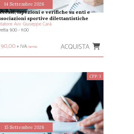
14 Settembre 2026
ssociazioni sportive dilettantistiche
latore:
Avv. Giuseppe Carà
retta: 9.00 - 11.00
ACQUISTA
 90,00
+ IVA
/anno
CFP: 3
15 Settembre 2026