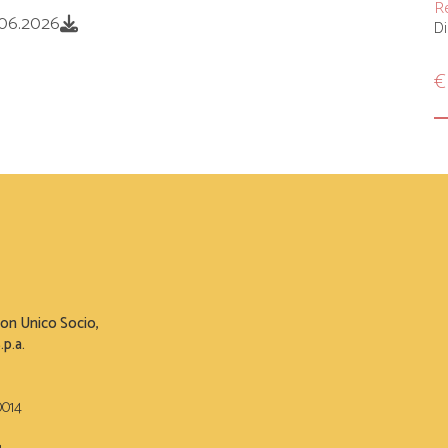
Re
6.06.2026
Di
€
 con Unico Socio,
p.a.
0014