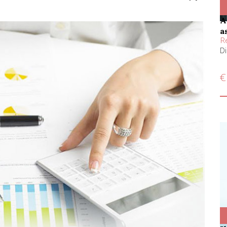
accessi, ispezioni e verifiche su enti e
a
Re
Di
€