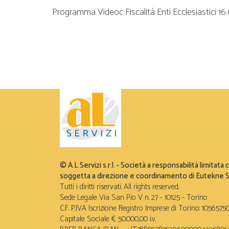
Programma Videoc Fiscalità Enti Ecclesiastici 1
© A.L Servizi s.r.l. - Società a responsabilità limitata
soggetta a direzione e coordinamento di Eutekne S.
Tutti i diritti riservati. All rights reserved.
Sede Legale Via San Pio V n. 27 - 10125 - Torino
C.F. P.IVA Iscrizione Registro Imprese di Torino: 1056575
Capitale Sociale € 50.000,00 i.v.